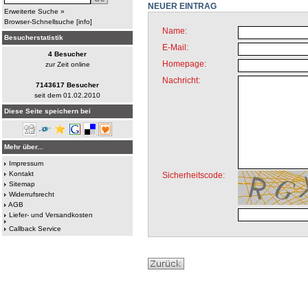
NEUER EINTRAG
Erweiterte Suche »
Browser-Schnellsuche
[
info
]
Name:
Besucherstatistik
E-Mail:
4 Besucher
Homepage:
zur Zeit online
Nachricht:
7143617 Besucher
seit dem 01.02.2010
Diese Seite speichern bei
Mehr über...
Impressum
*
Kontakt
Sicherheitscode:
Sitemap
Widerrufsrecht
AGB
Liefer- und Versandkosten
Callback Service