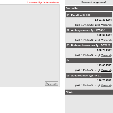
Passwort vergessen?
* notwendige Informationen
Bestseller
01.
MobiCont M 800
1.061,48 EUR
(inkl. 19% MwSt. zzgl.
Versand
)
02.
Auffangwannen Typ AW 60-1
160,65 EUR
(inkl. 19% MwSt. zzgl.
Versand
)
03.
Bodenschutzwanne Typ BSW 21
386,75 EUR
(inkl. 19% MwSt. zzgl.
Versand
)
04.
113,05 EUR
(inkl. 19% MwSt. zzgl.
Versand
)
05.
Auffahrrampe Typ AR 21
148,75 EUR
(inkl. 19% MwSt. zzgl.
Versand
)
News